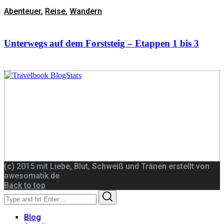
Abenteuer
,
Reise
,
Wandern
Unterwegs auf dem Forststeig – Etappen 1 bis 3
(c) 2015 mit Liebe, Blut, Schweiß und Tränen erstellt von
awesomatik.de
Back to top
Search
Search
for:
Blog