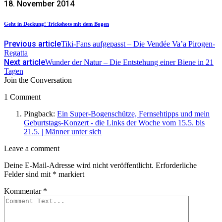
18. November 2014
Geht in Deckung! Trickshots mit dem Bogen
Previous article
Tiki-Fans aufgepasst – Die Vendée Va’a Pirogen-
Regatta
Next article
Wunder der Natur – Die Entstehung einer Biene in 21
Tagen
Join the Conversation
1 Comment
Pingback:
Ein Super-Bogenschütze, Fernsehtipps und mein
Geburtstags-Konzert - die Links der Woche vom 15.5. bis
21.5. | Männer unter sich
Leave
Leave a comment
a
Deine E-Mail-Adresse wird nicht veröffentlicht.
Erforderliche
comment
Felder sind mit
*
markiert
Kommentar
*