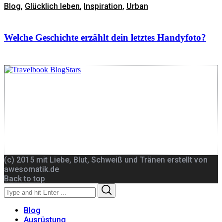
Blog
,
Glücklich leben
,
Inspiration
,
Urban
Welche Geschichte erzählt dein letztes Handyfoto?
(c) 2015 mit Liebe, Blut, Schweiß und Tränen erstellt von
awesomatik.de
Back to top
Search
Search
for:
Blog
Ausrüstung