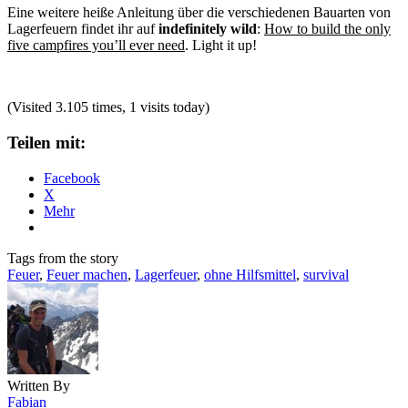
Eine weitere heiße Anleitung über die verschiedenen Bauarten von
Lagerfeuern findet ihr auf
indefinitely wild
:
How to build the only
five campfires you’ll ever need
. Light it up!
(Visited 3.105 times, 1 visits today)
Teilen mit:
Facebook
X
Mehr
Tags from the story
Feuer
,
Feuer machen
,
Lagerfeuer
,
ohne Hilfsmittel
,
survival
Written By
Fabian