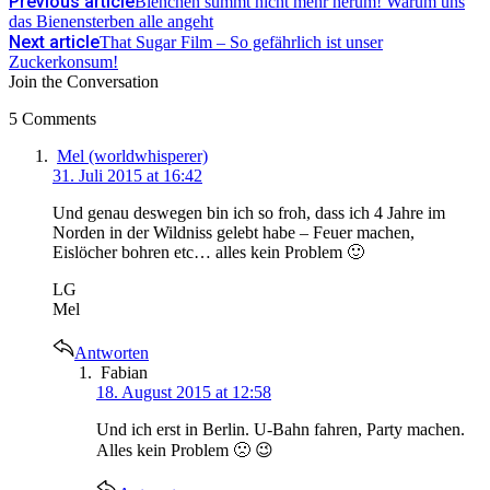
Previous article
Bienchen summt nicht mehr herum! Warum uns
das Bienensterben alle angeht
Next article
That Sugar Film – So gefährlich ist unser
Zuckerkonsum!
Join the Conversation
5 Comments
says:
Mel (worldwhisperer)
31. Juli 2015 at 16:42
Und genau deswegen bin ich so froh, dass ich 4 Jahre im
Norden in der Wildniss gelebt habe – Feuer machen,
Eislöcher bohren etc… alles kein Problem 🙂
LG
Mel
Antworten
says:
Fabian
18. August 2015 at 12:58
Und ich erst in Berlin. U-Bahn fahren, Party machen.
Alles kein Problem 🙁 😉