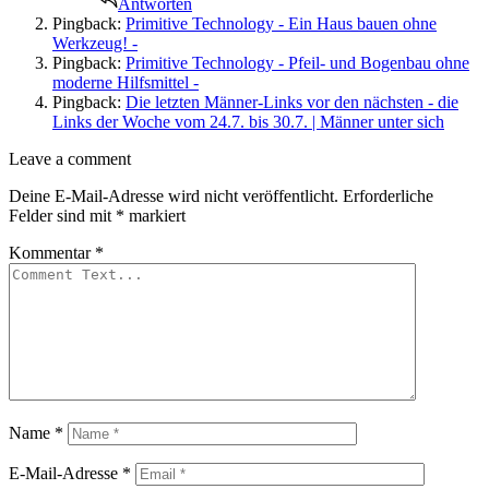
Antworten
Pingback:
Primitive Technology - Ein Haus bauen ohne
Werkzeug! -
Pingback:
Primitive Technology - Pfeil- und Bogenbau ohne
moderne Hilfsmittel -
Pingback:
Die letzten Männer-Links vor den nächsten - die
Links der Woche vom 24.7. bis 30.7. | Männer unter sich
Leave
Leave a comment
a
Deine E-Mail-Adresse wird nicht veröffentlicht.
Erforderliche
comment
Felder sind mit
*
markiert
Kommentar
*
Name
*
E-Mail-Adresse
*