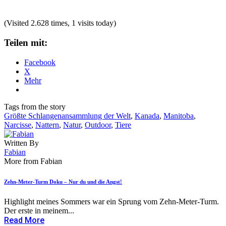
(Visited 2.628 times, 1 visits today)
Teilen mit:
Facebook
X
Mehr
Tags from the story
Größte Schlangenansammlung der Welt
,
Kanada
,
Manitoba
,
Narcisse
,
Nattern
,
Natur
,
Outdoor
,
Tiere
Written By
Fabian
More from Fabian
Zehn-Meter-Turm Doku – Nur du und die Angst!
Highlight meines Sommers war ein Sprung vom Zehn-Meter-Turm.
Der erste in meinem...
Read More