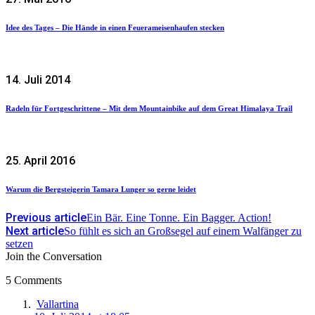
Idee des Tages – Die Hände in einen Feuerameisenhaufen stecken
14. Juli 2014
Radeln für Fortgeschrittene – Mit dem Mountainbike auf dem Great Himalaya Trail
25. April 2016
Warum die Bergsteigerin Tamara Lunger so gerne leidet
Previous article
Ein Bär. Eine Tonne. Ein Bagger. Action!
Next article
So fühlt es sich an Großsegel auf einem Walfänger zu
setzen
Join the Conversation
5 Comments
says:
Vallartina