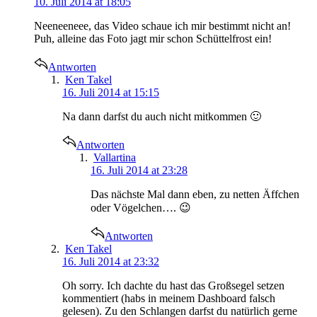
10. Juli 2014 at 18:05
Neeneeneee, das Video schaue ich mir bestimmt nicht an!
Puh, alleine das Foto jagt mir schon Schüttelfrost ein!
Antworten
says:
Ken Takel
16. Juli 2014 at 15:15
Na dann darfst du auch nicht mitkommen 🙂
Antworten
says:
Vallartina
16. Juli 2014 at 23:28
Das nächste Mal dann eben, zu netten Äffchen
oder Vögelchen…. 😉
Antworten
says:
Ken Takel
16. Juli 2014 at 23:32
Oh sorry. Ich dachte du hast das Großsegel setzen
kommentiert (habs in meinem Dashboard falsch
gelesen). Zu den Schlangen darfst du natürlich gerne