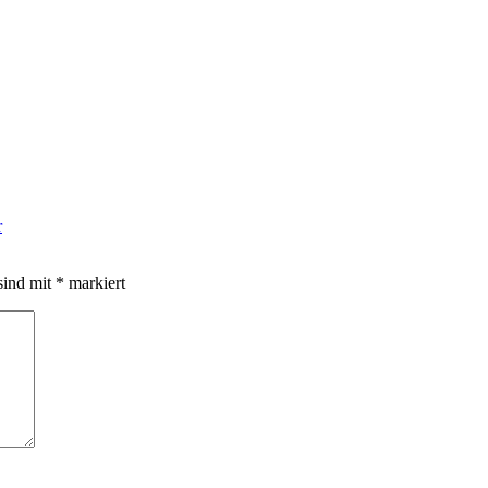
r
sind mit
*
markiert