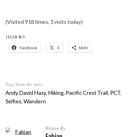
(Visited 918 times, 1 visits today)
TEILEN MIT:
Facebook
X
Mehr
Tags from the story
Andy David Hazy
,
Hiking
,
Pacific Crest Trail
,
PCT
,
Selfies
,
Wandern
Written By
Fabian