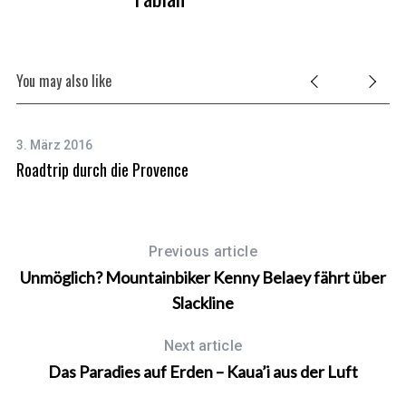
You may also like
3. März 2016
14
Roadtrip durch die Provence
Al
S
e
a
Previous article
r
Unmöglich? Mountainbiker Kenny Belaey fährt über
c
Slackline
h
f
o
Next article
r
Das Paradies auf Erden – Kaua’i aus der Luft
: