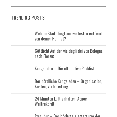
a
R
C
H
r
TRENDING POSTS
c
h
f
Welche Stadt liegt am weitesten entfernt
von deiner Heimat?
o
r
Göttlich! Auf der via degli dei von Bologna
:
nach Florenz
Kungsleden – Die ultimative Packliste
Der nördliche Kungsleden – Organisation,
Kosten, Vorbereitung
24 Minuten Luft anhalten. Apnoe
Weltrekord!
Excalibur – Der höchste Kletterturm der