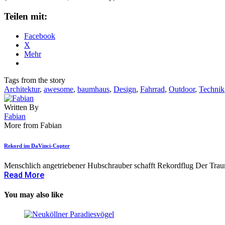
Teilen mit:
Facebook
X
Mehr
Tags from the story
Architektur
,
awesome
,
baumhaus
,
Design
,
Fahrrad
,
Outdoor
,
Technik
Written By
Fabian
More from Fabian
Rekord im DaVinci-Copter
Menschlich angetriebener Hubschrauber schafft Rekordflug Der Trau
Read More
You may also like