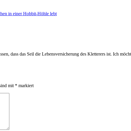
hen in einer Hobbit-Höhle lebt
en, dass das Seil die Lebensversicherung des Kletterers ist. Ich möchte
sind mit
*
markiert