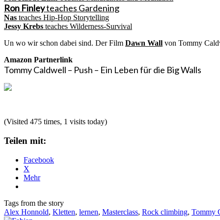
Ron Finley
teaches Gardening
Nas
teaches Hip-Hop Storytelling
Jessy Krebs
teaches Wilderness-Survival
Un wo wir schon dabei sind. Der Film
Dawn Wall
von Tommy Caldwell
Amazon Partnerlink
Tommy Caldwell – Push – Ein Leben für die Big Walls
(Visited 475 times, 1 visits today)
Teilen mit:
Facebook
X
Mehr
Tags from the story
Alex Honnold
,
Kletten
,
lernen
,
Masterclass
,
Rock climbing
,
Tommy C