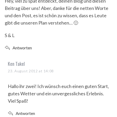
s
Hey, viel zu spät entdeckt, deinen Blog und diesen
r
:
Beitrag über uns! Aber, danke für die netten Worte
:
und den Post, es ist schön zu wissen, dass es Leute
gibt die unseren Plan verstehen… 🙂
S & L
Antworten
s
Ken Takel
a
23. August 2012 at 14:08
y
s
Hallo ihr zwei! Ich wünsch euch einen guten Start,
:
gutes Wetter und ein unvergessliches Erlebnis.
Viel Spaß!
Antworten