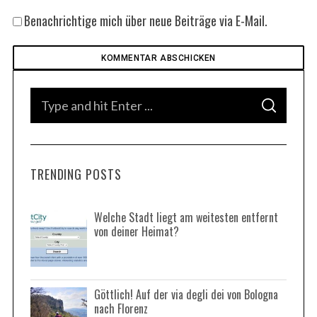
Benachrichtige mich über neue Beiträge via E-Mail.
S
S
e
E
A
a
R
C
H
r
TRENDING POSTS
c
h
f
Welche Stadt liegt am weitesten entfernt
von deiner Heimat?
o
r
:
Göttlich! Auf der via degli dei von Bologna
nach Florenz