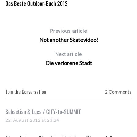
Das Beste Outdoor-Buch 2012
Previous article
Not another Skatevideo!
Next article
Die verlorene Stadt
S
Join the Conversation
2 Comments
e
a
r
s
Sebastian & Luca / CITY-to-SUMMIT
c
a
h
22. August 2012 at 23:24
f
y
o