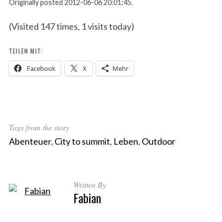
Originally posted 2012-06-06 20:01:45.
(Visited 147 times, 1 visits today)
TEILEN MIT:
Facebook
X
Mehr
Tags from the story
Abenteuer
,
City to summit
,
Leben
,
Outdoor
Written By
Fabian